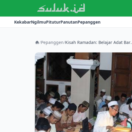
Kekabar
Ngilmu
Pitutur
Panutan
Pepanggen
/
Pepanggen
/
Kisah Ramadan: Belajar Adat