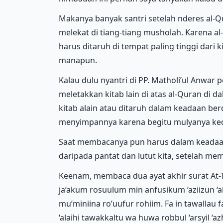
Makanya banyak santri setelah nderes al-Qu
melekat di tiang-tiang musholah. Karena al
harus ditaruh di tempat paling tinggi dari ki
manapun.
Kalau dulu nyantri di PP. Matholi’ul Anwar 
meletakkan kitab lain di atas al-Quran di da
kitab alain atau ditaruh dalam keadaan berdi
menyimpannya karena begitu mulyanya ked
Saat membacanya pun harus dalam keadaan s
daripada pantat dan lutut kita, setelah 
Keenam, membaca dua ayat akhir surat At
ja’akum rosuulum min anfusikum ‘aziizun ‘al
mu’miniina ro’uufur rohiim. Fa in tawallau f
‘alaihi tawakkaltu wa huwa robbul ‘arsyil ‘a