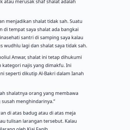
k atau merusak shaf shalat adalah
n menjadikan shalat tidak sah. Suatu
n di tempat saya shalat ada bangkai
inasehati santri di samping saya kalau
s wudhlu lagi dan shalat saya tidak sah.
oliul Anwar, shalat ini tetap dihukumi
kategori najis yang dimakfu. Ini
i seperti dikutip Al-Bakri dalam Ianah
a sah shalatnya orang yang membawa
ng susah menghindarinya.”
an di atas badug atau di atas meja
u tulisan larangan tersebut. Kalau
larang oleh Kiai Faqih.