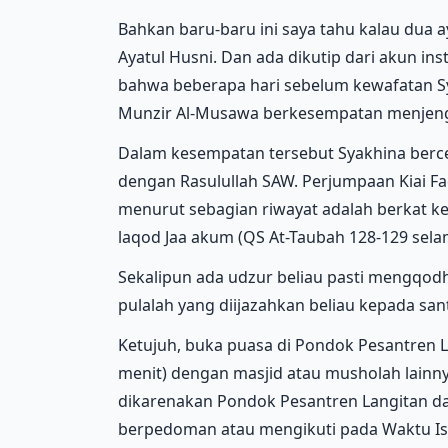
Bahkan baru-baru ini saya tahu kalau dua a
Ayatul Husni. Dan ada dikutip dari akun i
bahwa beberapa hari sebelum kewafatan Sy
Munzir Al-Musawa berkesempatan menjeng
Dalam kesempatan tersebut Syakhina berce
dengan Rasulullah SAW. Perjumpaan Kiai Fa
menurut sebagian riwayat adalah berkat k
laqod Jaa akum (QS At-Taubah 128-129 sela
Sekalipun ada udzur beliau pasti mengqodh
pulalah yang diijazahkan beliau kepada sant
Ketujuh, buka puasa di Pondok Pesantren Lan
menit) dengan masjid atau musholah lainnya
dikarenakan Pondok Pesantren Langitan d
berpedoman atau mengikuti pada Waktu Ist