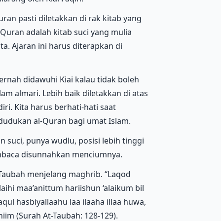
ran pasti diletakkan di rak kitab yang
-Quran adalah kitab suci yang mulia
ta. Ajaran ini harus diterapkan di
pernah didawuhi Kiai kalau tidak boleh
lam almari. Lebih baik diletakkan di atas
ri. Kita harus berhati-hati saat
udukan al-Quran bagi umat Islam.
uci, punya wudlu, posisi lebih tinggi
membaca disunnahkan menciumnya.
-Taubah menjelang maghrib. “Laqod
aihi maa’anittum hariishun ‘alaikum bil
aqul hasbiyallaahu laa ilaaha illaa huwa,
zhiim (Surah At-Taubah: 128-129).