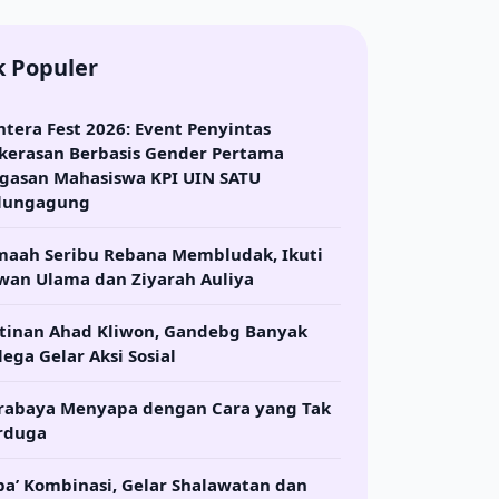
k Populer
ntera Fest 2026: Event Penyintas
kerasan Berbasis Gender Pertama
gasan Mahasiswa KPI UIN SATU
lungagung
maah Seribu Rebana Membludak, Ikuti
wan Ulama dan Ziyarah Auliya
tinan Ahad Kliwon, Gandebg Banyak
lega Gelar Aksi Sosial
rabaya Menyapa dengan Cara yang Tak
rduga
ba’ Kombinasi, Gelar Shalawatan dan