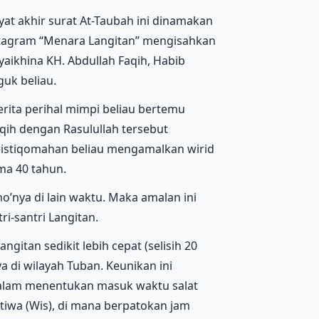
yat akhir surat At-Taubah ini dinamakan
nstagram “Menara Langitan” mengisahkan
aikhina KH. Abdullah Faqih, Habib
uk beliau.
rita perihal mimpi beliau bertemu
qih dengan Rasulullah tersebut
eistiqomahan beliau mengamalkan wirid
ma 40 tahun.
o’nya di lain waktu. Maka amalan ini
ri-santri Langitan.
gitan sedikit lebih cepat (selisih 20
 di wilayah Tuban. Keunikan ini
alam menentukan masuk waktu salat
iwa (Wis), di mana berpatokan jam