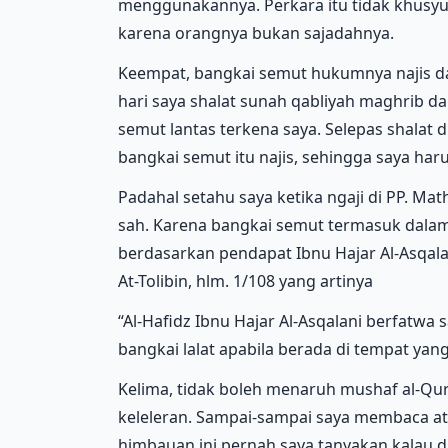
menggunakannya. Perkara itu tidak khusyu
karena orangnya bukan sajadahnya.
Keempat, bangkai semut hukumnya najis da
hari saya shalat sunah qabliyah maghrib da
semut lantas terkena saya. Selepas shalat d
bangkai semut itu najis, sehingga saya haru
Padahal setahu saya ketika ngaji di PP. Math
sah. Karena bangkai semut termasuk dalam 
berdasarkan pendapat Ibnu Hajar Al-Asqalan
At-Tolibin, hlm. 1/108 yang artinya
“Al-Hafidz Ibnu Hajar Al-Asqalani berfatw
bangkai lalat apabila berada di tempat ya
Kelima, tidak boleh menaruh mushaf al-Qur
keleleran. Sampai-sampai saya membaca ata
himbauan ini pernah saya tanyakan kalau di