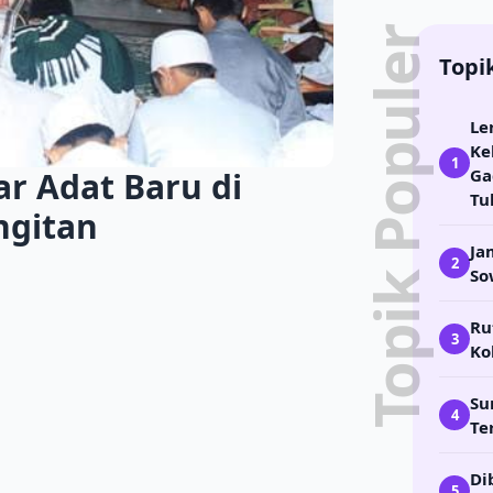
Topik Populer
Topi
Le
Ke
1
r Adat Baru di
Ga
Tu
ngitan
Ja
2
So
Ru
3
Ko
Su
4
Te
Di
5