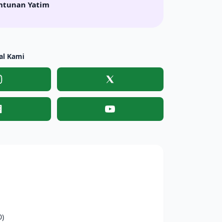
ntunan Yatim
al Kami
Instagram
X
Facebook
YouTube
0)