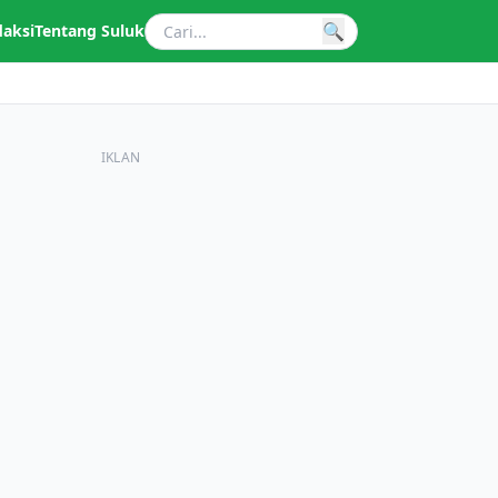
🔍
daksi
Tentang Suluk
IKLAN