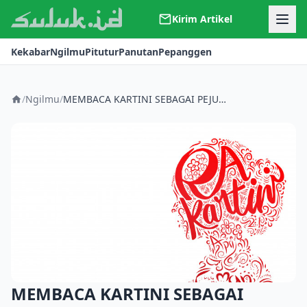
Kirim Artikel
Kerjasama
Kekabar
Ngilmu
Pitutur
Panutan
Pepanggen
Kontak
Redaksi
Tentang Suluk
/
Ngilmu
/
MEMBACA KARTINI SEBAGAI PEJUANG LITERASI
MEMBACA KARTINI SEBAGAI