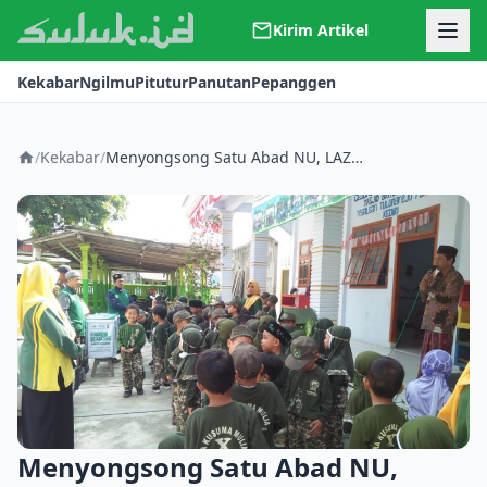
Kirim Artikel
Kerjasama
Kekabar
Ngilmu
Pitutur
Panutan
Pepanggen
Kontak
Redaksi
Tentang Suluk
/
Kekabar
/
Menyongsong Satu Abad NU, LAZISNU Pare dan RA X Tegalsari Adakan Gerakan Koin Amal Bersama Anak-Anak
Menyongsong Satu Abad NU,