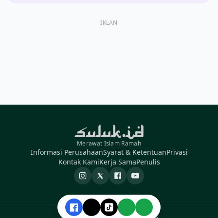
IKLAN
Merawat Islam Ramah
Informasi Perusahaan
Syarat & Ketentuan
Privasi
Kontak Kami
Kerja Sama
Penulis
Instagram
X
Facebook
YouTube
© 2026 Suluk ID. All rights reserved.