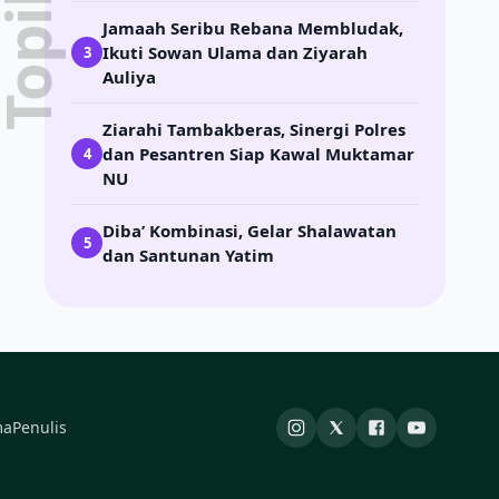
Jamaah Seribu Rebana Membludak,
Ikuti Sowan Ulama dan Ziyarah
3
Auliya
Ziarahi Tambakberas, Sinergi Polres
dan Pesantren Siap Kawal Muktamar
4
NU
Diba’ Kombinasi, Gelar Shalawatan
5
dan Santunan Yatim
ma
Penulis
Instagram
X
Facebook
YouTube