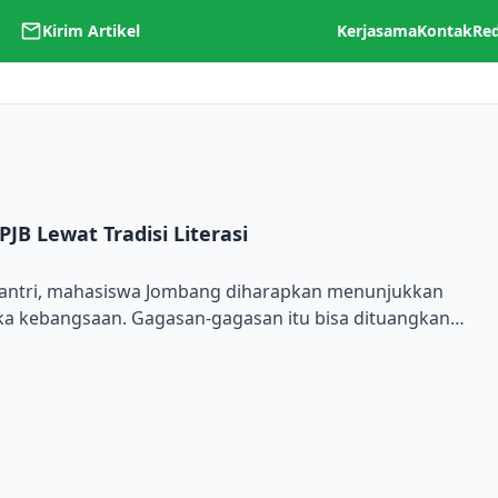
Kirim Artikel
Kerjasama
Kontak
Re
 Lewat Tradisi Literasi
To
 santri, mahasiswa Jombang diharapkan menunjukkan
ika kebangsaan. Gagasan-gagasan itu bisa dituangkan
kontribusi nyata agar penegakkan hak asasi manusia
ngan baik. Itu adalah poin penting dari agenda
s (11/9). Berlokasi di aula Universitas PGRl […]