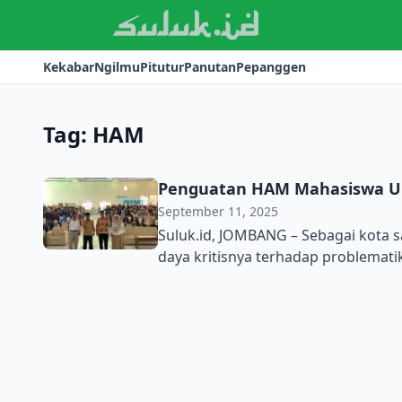
Kekabar
Ngilmu
Pitutur
Panutan
Pepanggen
Tag:
HAM
Penguatan HAM Mahasiswa UPJB
September 11, 2025
Suluk.id, JOMBANG – Sebagai kota
daya kritisnya terhadap problemat
dalam sebuah tulisan. ltu sebagai 
(HAM) di lndonesia bisa berjalan de
penguatan HAM bagi mahasiswa, Kami