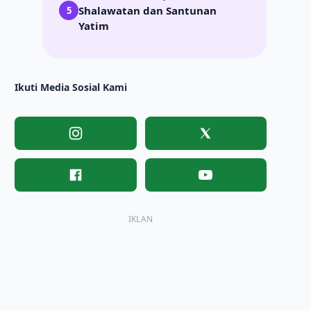
Shalawatan dan Santunan
5
Yatim
Ikuti Media Sosial Kami
Instagram
X
Facebook
YouTube
IKLAN