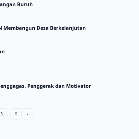
uangan Buruh
KN Membangun Desa Berkelanjutan
an
Penggagas, Penggerak dan Motivator
3
…
9
›