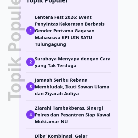
Topik Populer
Topik Populer
Lentera Fest 2026: Event
Penyintas Kekerasan Berbasis
Gender Pertama Gagasan
1
Mahasiswa KPI UIN SATU
Tulungagung
Surabaya Menyapa dengan Cara
2
yang Tak Terduga
Jamaah Seribu Rebana
Membludak, Ikuti Sowan Ulama
3
dan Ziyarah Auliya
Ziarahi Tambakberas, Sinergi
Polres dan Pesantren Siap Kawal
4
Muktamar NU
Diba’ Kombinasi, Gelar