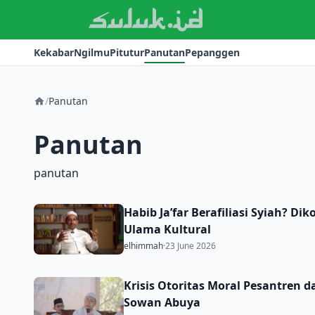
Kekabar
Ngilmu
Pitutur
Panutan
Pepanggen
/
Panutan
Panutan
panutan
Habib Ja’far Berafiliasi Syiah? D
Ulama Kultural
elhimmah
·
23 June 2026
Krisis Otoritas Moral Pesantren 
Sowan Abuya