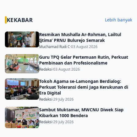
KEKABAR
Lebih banyak
Resmikan Mushalla Ar-Rohman, Lailtul
Ijtima’ PRNU Bulurejo Semarak
Muchamad Rudi C
·
03 August 2026
Guru TPQ Gelar Pertemuan Rutin, Perkuat
Pembinaan dan Profesionalisme
Redaksi
·
03 August 2026
Tokoh Agama se-Lamongan Berdialog:
Perkuat Toleransi demi Jaga Kerukunan di
Era Digital
Redaksi
·
29 July 2026
Sambut Muktamar, MWCNU Diwek Siap
Kibarkan 1000 Bendera
Redaksi
·
29 July 2026