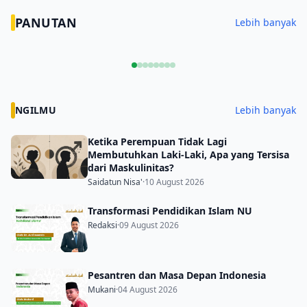
PANUTAN
Lebih banyak
Habib Ja’far
Krisis Otoritas
Nasaruddi
Berafiliasi Syiah?
Moral Pesantren
dan Isyarat 
Dikotomi
dan Urgensi
Sunyi Menj
Konservatisme dan
Rekonstruksi
Muktamar 
NGILMU
Lebih banyak
Visionarisme di
Pendidikan Islam:
Tubuh Ulama
Catatan Sowan
Kultural
Abuya
Ketika Perempuan Tidak Lagi
Membutuhkan Laki-Laki, Apa yang Tersisa
dari Maskulinitas?
Saidatun Nisa'
·
10 August 2026
Transformasi Pendidikan Islam NU
Redaksi
·
09 August 2026
Pesantren dan Masa Depan Indonesia
Mukani
·
04 August 2026