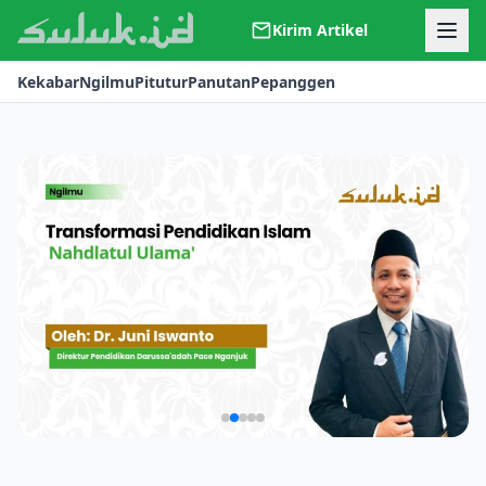
Kirim Artikel
Kerjasama
Kekabar
Ngilmu
Pitutur
Panutan
Pepanggen
Kontak
Redaksi
Tentang Suluk
NGILMU