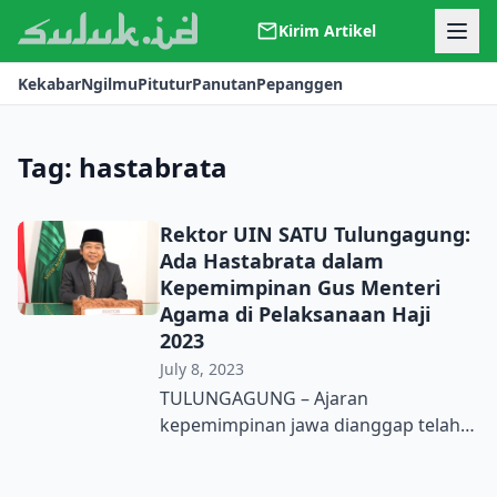
Kirim Artikel
Kerjasama
Kekabar
Ngilmu
Pitutur
Panutan
Pepanggen
Kontak
Redaksi
Tentang Suluk
Tag:
hastabrata
Rektor UIN SATU Tulungagung:
Ada Hastabrata dalam
Kepemimpinan Gus Menteri
Agama di Pelaksanaan Haji
2023
July 8, 2023
TULUNGAGUNG – Ajaran
kepemimpinan jawa dianggap telah
dilakukan oleh Menteri Agama Yaqut
Cholil Qoumas saat menjadi