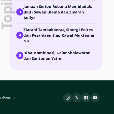
Jamaah Seribu Rebana Membludak,
Ikuti Sowan Ulama dan Ziyarah
3
Auliya
Ziarahi Tambakberas, Sinergi Polres
dan Pesantren Siap Kawal Muktamar
4
NU
Diba’ Kombinasi, Gelar Shalawatan
5
dan Santunan Yatim
ma
Penulis
Instagram
X
Facebook
YouTube