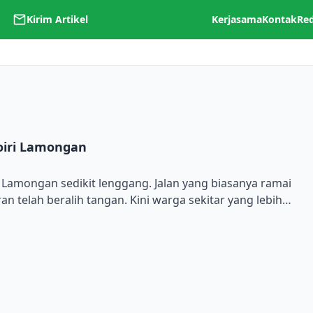
Kirim Artikel
Kerjasama
Kontak
Re
hoiri Lamongan
To
Lamongan sedikit lenggang. Jalan yang biasanya ramai
ran telah beralih tangan. Kini warga sekitar yang lebih
pertama syawal. Setelah salat idul fitri, masyarakat
h tradisi berkunjung ke kediaman sanak saudara.
berkunjung. Atau ada […]