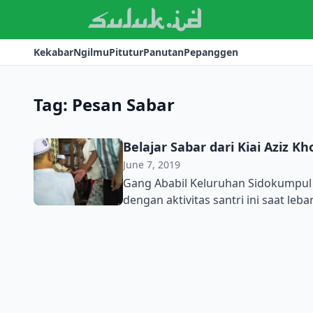
Kekabar
Ngilmu
Pitutur
Panutan
Pepanggen
Tag:
Pesan Sabar
Belajar Sabar dari Kiai Aziz K
June 7, 2019
Gang Ababil Keluruhan Sidokumpul 
dengan aktivitas santri ini saat leba
banyak memenuhinya. Hari itu, hari 
Lamongan melakukan unjung. Sebua
Mungkin, unjung diambil dari kata 