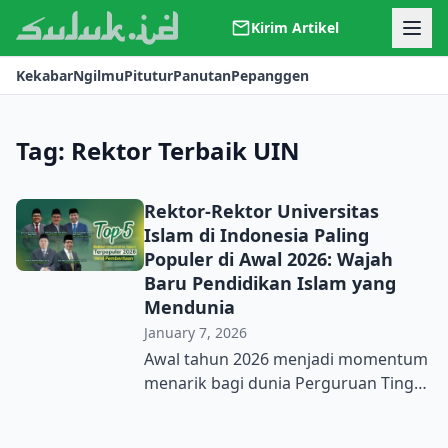
Kirim Artikel
Kerjasama
Kekabar
Ngilmu
Pitutur
Panutan
Pepanggen
Kontak
Redaksi
Tentang Suluk
Tag:
Rektor Terbaik UIN
Rektor-Rektor Universitas
Islam di Indonesia Paling
Populer di Awal 2026: Wajah
Baru Pendidikan Islam yang
Mendunia
January 7, 2026
Awal tahun 2026 menjadi momentum
menarik bagi dunia Perguruan Tinggi
Keagamaan Islam Negeri (PTKIN).
Berbagai capaian monumental