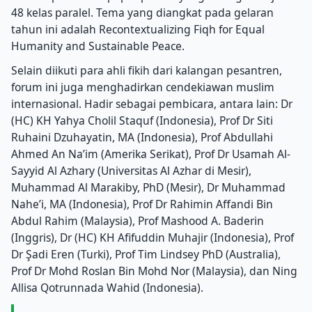
48 kelas paralel. Tema yang diangkat pada gelaran
tahun ini adalah Recontextualizing Fiqh for Equal
Humanity and Sustainable Peace.
Selain diikuti para ahli fikih dari kalangan pesantren,
forum ini juga menghadirkan cendekiawan muslim
internasional. Hadir sebagai pembicara, antara lain: Dr
(HC) KH Yahya Cholil Staquf (Indonesia), Prof Dr Siti
Ruhaini Dzuhayatin, MA (Indonesia), Prof Abdullahi
Ahmed An Na’im (Amerika Serikat), Prof Dr Usamah Al-
Sayyid Al Azhary (Universitas Al Azhar di Mesir),
Muhammad Al Marakiby, PhD (Mesir), Dr Muhammad
Nahe’i, MA (Indonesia), Prof Dr Rahimin Affandi Bin
Abdul Rahim (Malaysia), Prof Mashood A. Baderin
(Inggris), Dr (HC) KH Afifuddin Muhajir (Indonesia), Prof
Dr Şadi Eren (Turki), Prof Tim Lindsey PhD (Australia),
Prof Dr Mohd Roslan Bin Mohd Nor (Malaysia), dan Ning
Allisa Qotrunnada Wahid (Indonesia).