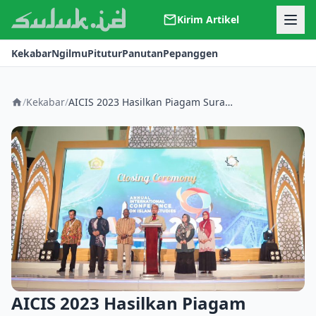
Kirim Artikel
Kerjasama
Kekabar
Ngilmu
Pitutur
Panutan
Pepanggen
Kontak
Redaksi
Tentang Suluk
/
Kekabar
/
AICIS 2023 Hasilkan Piagam Surabaya, Tolak Politik Identitas
AICIS 2023 Hasilkan Piagam