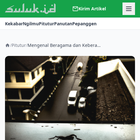
Kirim Artikel
Kerjasama
Kekabar
Ngilmu
Pitutur
Panutan
Pepanggen
Kontak
Redaksi
Tentang Suluk
/
Pitutur
/
Mengenal Beragama dan Keberagaman dengan Riang Gembira