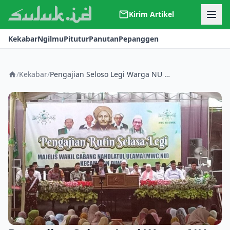
Kirim Artikel
Kerjasama
Kekabar
Ngilmu
Pitutur
Panutan
Pepanggen
Kontak
Redaksi
Tentang Suluk
/
Kekabar
/
Pengajian Seloso Legi Warga NU Diwek Peringati Hari Santri