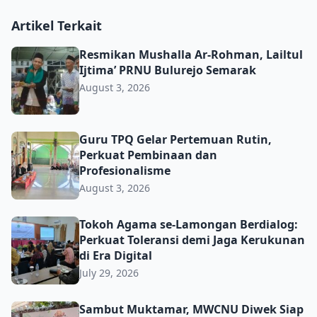
Artikel Terkait
Resmikan Mushalla Ar-Rohman, Lailtul Ijtima’ PRNU Bulu
Resmikan Mushalla Ar-Rohman, Lailtul
Ijtima’ PRNU Bulurejo Semarak
August 3, 2026
Guru TPQ Gelar Pertemuan Rutin, Perkuat Pembinaan da
Guru TPQ Gelar Pertemuan Rutin,
Perkuat Pembinaan dan
Profesionalisme
August 3, 2026
Tokoh Agama se-Lamongan Berdialog: Perkuat Toleransi d
Tokoh Agama se-Lamongan Berdialog:
Perkuat Toleransi demi Jaga Kerukunan
di Era Digital
July 29, 2026
Sambut Muktamar, MWCNU Diwek Siap Kibarkan 1000 B
Sambut Muktamar, MWCNU Diwek Siap