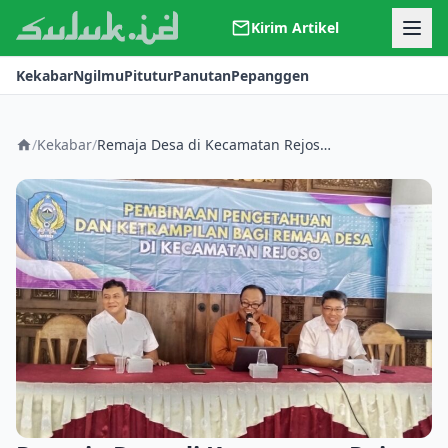
Kirim Artikel
Kerjasama
Kekabar
Ngilmu
Pitutur
Panutan
Pepanggen
Kontak
Redaksi
Tentang Suluk
/
Kekabar
/
Remaja Desa di Kecamatan Rejoso Diberi Pengetahuan dan Keterampilan