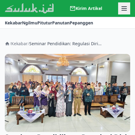
Kirim Artikel
Kerjasama
Kekabar
Ngilmu
Pitutur
Panutan
Pepanggen
Kontak
Redaksi
Tentang Suluk
/
Kekabar
/
Seminar Pendidikan: Regulasi Diri Tingkatkan Profesionalisme Guru dalam lmplementasikan Deep Learning