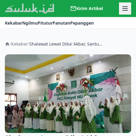
Kirim Artikel
Kerjasama
Kekabar
Ngilmu
Pitutur
Panutan
Pepanggen
Kontak
Redaksi
Tentang Suluk
/
Kekabar
/
Shalawat Lewat Diba’ Akbar, Santuni Yatim dan Dorong UMKM