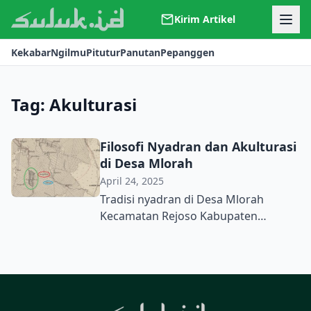
Kirim Artikel
Kerjasama
Kekabar
Ngilmu
Pitutur
Panutan
Pepanggen
Kontak
Redaksi
Tentang Suluk
Tag:
Akulturasi
Filosofi Nyadran dan Akulturasi
di Desa Mlorah
April 24, 2025
Tradisi nyadran di Desa Mlorah
Kecamatan Rejoso Kabupaten
Nganjuk tahun ini digelar hari Jumat
Pahing, tanggal 25 April 2025. Ini
berarti masih masuk dalam kalender
bulan Badha (Jawa) atau Syawal
(Hijriyah). Biasanya, tradisi nyadran di