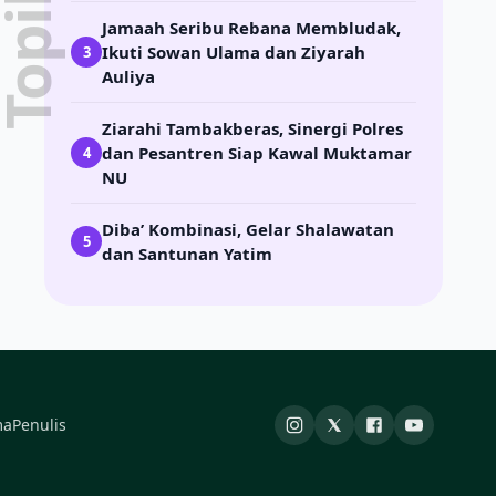
Jamaah Seribu Rebana Membludak,
Ikuti Sowan Ulama dan Ziyarah
3
Auliya
Ziarahi Tambakberas, Sinergi Polres
dan Pesantren Siap Kawal Muktamar
4
NU
Diba’ Kombinasi, Gelar Shalawatan
5
dan Santunan Yatim
ma
Penulis
Instagram
X
Facebook
YouTube