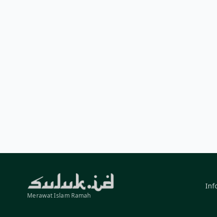
agar tidak terjebak pada pikiran d
ghuluw (ekstrim) yang akhirnya aka
sendiri bahkan ummat serta agama i
Inf
Merawat Islam Ramah