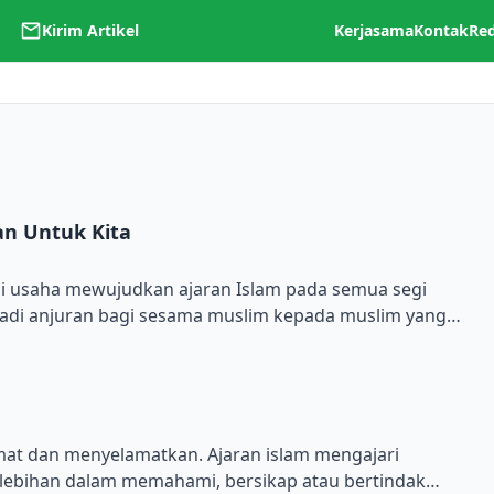
Kirim Artikel
Kerjasama
Kontak
Re
n Untuk Kita
To
i usaha mewujudkan ajaran Islam pada semua segi
jadi anjuran bagi sesama muslim kepada muslim yang
n, oleh setiap muslim harus berkesinambungan,
untuk mengubah perilaku manusia berdasarkan
ang benar. Tujuannya untuk membawa manusia kejalan
lamat dan menyelamatkan. Ajaran islam mengajari
lebihan dalam memahami, bersikap atau bertindak