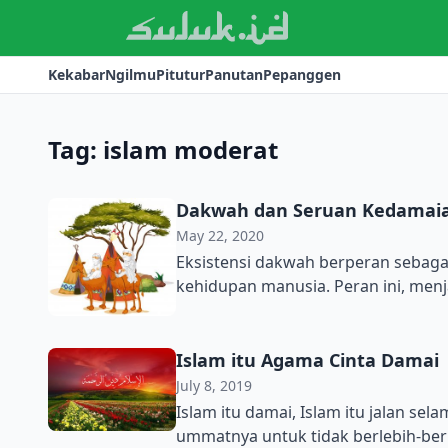
Kekabar
Ngilmu
Pitutur
Panutan
Pepanggen
Tag:
islam moderat
Dakwah dan Seruan Kedamaia
May 22, 2020
Eksistensi dakwah berperan sebaga
kehidupan manusia. Peran ini, men
lainnya. Dakwah yang dilakukan pu
maksudnya seruan yang dilakukan 
pengetahuan dan sikap beragama y
Islam itu Agama Cinta Damai
Allah SWT […]
July 8, 2019
Islam itu damai, Islam itu jalan se
ummatnya untuk tidak berlebih-ber