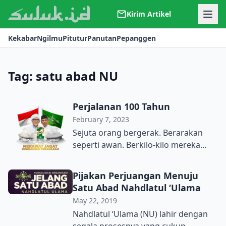
Kirim Artikel
Kerjasama
Kekabar
Ngilmu
Pitutur
Panutan
Pepanggen
Kontak
Redaksi
Tentang Suluk
Tag:
satu abad NU
Perjalanan 100 Tahun
February 7, 2023
Sejuta orang bergerak. Berarakan
seperti awan. Berkilo-kilo mereka
berjalan. Berdesakan mencari celah-
celah jalan. Menghindari apa saja
Pijakan Perjuangan Menuju
untuk menuju satu titik tujuan. Ada
Satu Abad Nahdlatul ‘Ulama
yang telah memutuskan untuk
May 22, 2019
berhenti dan menggelar tikar. Di
Nahdlatul ‘Ulama (NU) lahir dengan
jalan-jalan dan trotoar. Mereka tahu
segala prosesnya yang cukup