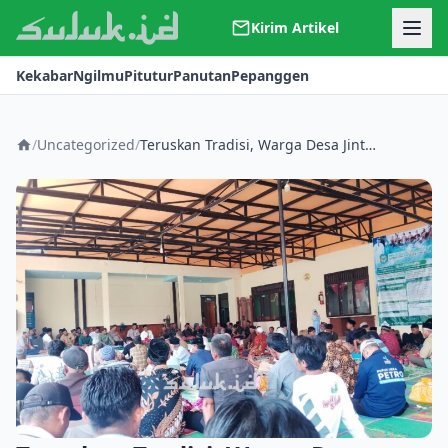
Kirim Artikel
Kerjasama
Kekabar
Ngilmu
Pitutur
Panutan
Pepanggen
Kontak
Redaksi
Tentang Suluk
/
Uncategorized
/
Teruskan Tradisi, Warga Desa Jintel Gelar Ambengan dan Pengajian Saat Nyadran