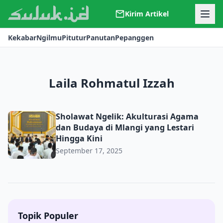
Kirim Artikel
Kerjasama
Kekabar
Ngilmu
Pitutur
Panutan
Pepanggen
Kontak
Redaksi
Tentang Suluk
Laila Rohmatul Izzah
Sholawat Ngelik: Akulturasi Agama dan Budaya di Mlangi 
Sholawat Ngelik: Akulturasi Agama
dan Budaya di Mlangi yang Lestari
Hingga Kini
September 17, 2025
Topik Populer