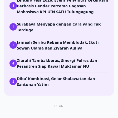
Lentera Fest 2026: Event Penyintas Kekerasan
Berbasis Gender Pertama Gagasan
1
Mahasiswa KPI UIN SATU Tulungagung
Surabaya Menyapa dengan Cara yang Tak
2
Terduga
Jamaah Seribu Rebana Membludak, Ikuti
3
Sowan Ulama dan Ziyarah Auliya
Ziarahi Tambakberas, Sinergi Polres dan
4
Pesantren Siap Kawal Muktamar NU
Diba’ Kombinasi, Gelar Shalawatan dan
5
Santunan Yatim
IKLAN