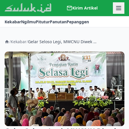
Kirim Artikel
Kerjasama
Kekabar
Ngilmu
Pitutur
Panutan
Pepanggen
Kontak
Redaksi
Tentang Suluk
/
Kekabar
/
Gelar Seloso Legi, MWCNU Diwek Berikan Periksa Kesehatan Gratis dan Pengajian Umum