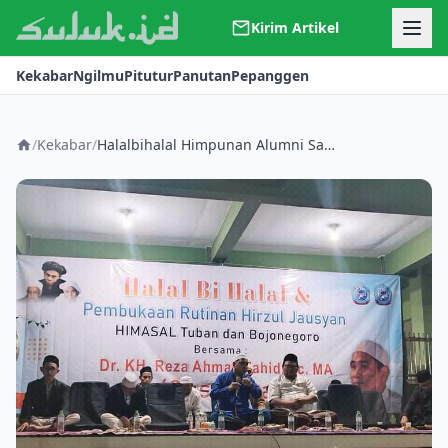
Kirim Artikel
Kerjasama
Kekabar
Ngilmu
Pitutur
Panutan
Pepanggen
Kontak
Redaksi
Tentang Suluk
/
Kekabar
/
Halalbihalal Himpunan Alumni Santri Lirboyo (Himasal) Tuban-Bojonegoro Berjalan Khidmat