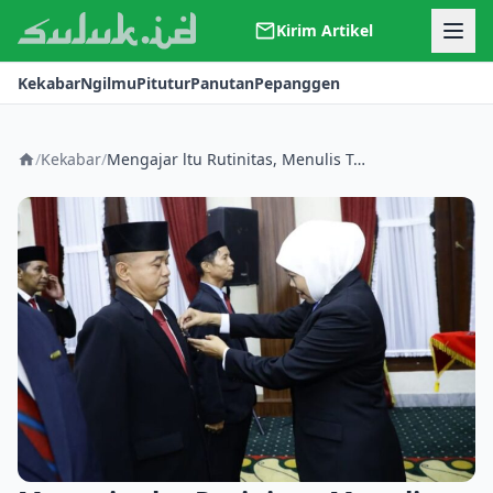
Kirim Artikel
Kerjasama
Kekabar
Ngilmu
Pitutur
Panutan
Pepanggen
Kontak
Redaksi
Tentang Suluk
/
Kekabar
/
Mengajar ltu Rutinitas, Menulis Tunjukkan Kualitas