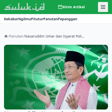
Kirim Artikel
Kerjasama
Kekabar
Ngilmu
Pitutur
Panutan
Pepanggen
Kontak
Redaksi
Tentang Suluk
/
Panutan
/
Nasaruddin Umar dan Isyarat Politik Sunyi Menjelang Muktamar NU