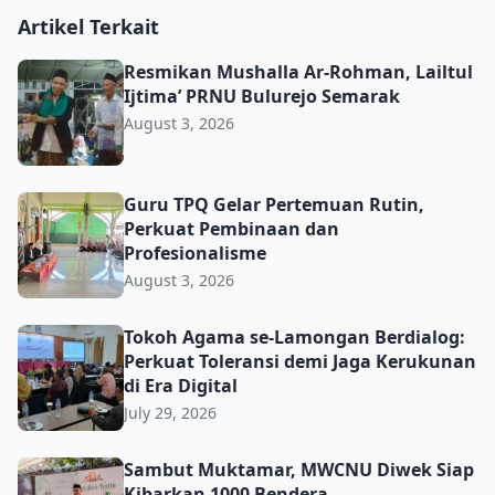
Artikel Terkait
Resmikan Mushalla Ar-Rohman, Lailtul Ijtima’ PRNU Bulu
Resmikan Mushalla Ar-Rohman, Lailtul
Ijtima’ PRNU Bulurejo Semarak
August 3, 2026
Guru TPQ Gelar Pertemuan Rutin, Perkuat Pembinaan da
Guru TPQ Gelar Pertemuan Rutin,
Perkuat Pembinaan dan
Profesionalisme
August 3, 2026
Tokoh Agama se-Lamongan Berdialog: Perkuat Toleransi d
Tokoh Agama se-Lamongan Berdialog:
Perkuat Toleransi demi Jaga Kerukunan
di Era Digital
July 29, 2026
Sambut Muktamar, MWCNU Diwek Siap Kibarkan 1000 B
Sambut Muktamar, MWCNU Diwek Siap
Kibarkan 1000 Bendera