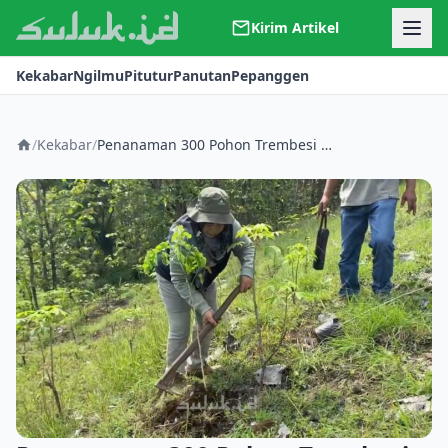
Kirim Artikel
Kerjasama
Kekabar
Ngilmu
Pitutur
Panutan
Pepanggen
Kontak
Redaksi
Tentang Suluk
/
Kekabar
/
Penanaman 300 Pohon Trembesi di Sekitar Candi Dadi: Langkah Awal Gerakan TUNGGALROGO MANDIRI untuk Pulihkan Sumber Air