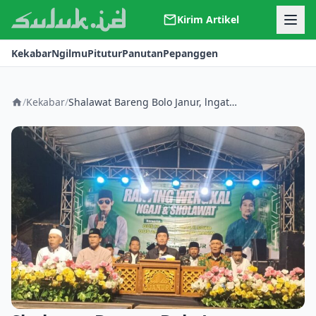
Kirim Artikel
Kerjasama
Kekabar
Ngilmu
Pitutur
Panutan
Pepanggen
Kontak
Redaksi
Tentang Suluk
/
Kekabar
/
Shalawat Bareng Bolo Janur, lngatkan Bahaya Kerusakan Bagi Bangsa