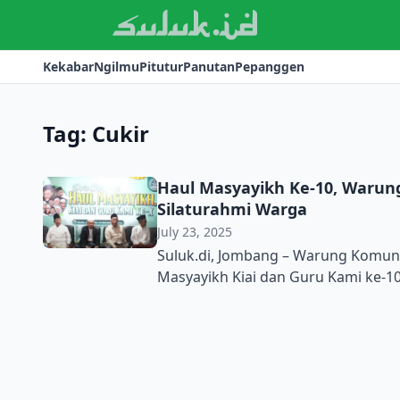
Kekabar
Ngilmu
Pitutur
Panutan
Pepanggen
Tag:
Cukir
Haul Masyayikh Ke-10, Warung
Silaturahmi Warga
July 23, 2025
Suluk.di, Jombang – Warung Komunit
Masyayikh Kiai dan Guru Kami ke-10
diadakan sebagai bentuk kirim doa
Tebuireng, Seblak, Walisongo, Pac
pesantren di sekitar Desa Cukir, Diw