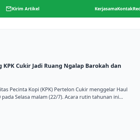
Kirim Artikel
Kerjasama
Kontak
Re
 KPK Cukir Jadi Ruang Ngalap Barokah dan
To
as Pecinta Kopi (KPK) Pertelon Cukir menggelar Haul
 pada Selasa malam (22/7). Acara rutin tahunan ini
 untuk para masyayikh dari Pondok Pesantren
ul Gowang, Al-Masruriyah, serta pondok-pondok
ek, Jombang. Digelar tepat di […]