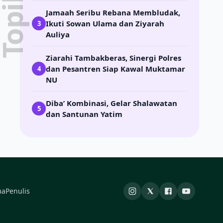
Jamaah Seribu Rebana Membludak,
Ikuti Sowan Ulama dan Ziyarah
3
Auliya
Ziarahi Tambakberas, Sinergi Polres
dan Pesantren Siap Kawal Muktamar
4
NU
Diba’ Kombinasi, Gelar Shalawatan
5
dan Santunan Yatim
ma
Penulis
Instagram
X
Facebook
YouTube