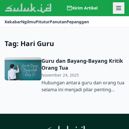
Kirim Artikel
Kerjasama
Kekabar
Ngilmu
Pitutur
Panutan
Pepanggen
Kontak
Redaksi
Tentang Suluk
Tag:
Hari Guru
Guru dan Bayang-Bayang Kritik
Orang Tua
November 24, 2025
Hubungan antara guru dan orang tua
selama ini menjadi pilar penting
dalam pendidikan. Namun dalam
beberapa tahun terakhir, pilar tesebut
tampak bergeser. Diberbagai ruang
digital, mulai dari grup WhatsApp
hingga media sosial lainnya, orang