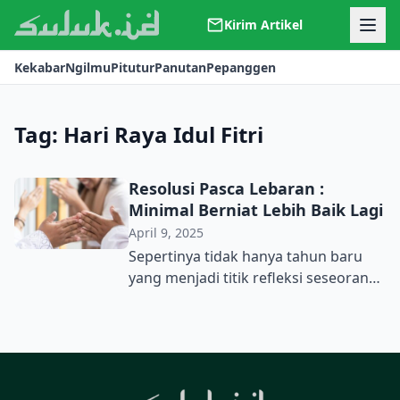
Kirim Artikel
Kerjasama
Kekabar
Ngilmu
Pitutur
Panutan
Pepanggen
Kontak
Redaksi
Tentang Suluk
Tag:
Hari Raya Idul Fitri
Resolusi Pasca Lebaran :
Minimal Berniat Lebih Baik Lagi
April 9, 2025
Sepertinya tidak hanya tahun baru
yang menjadi titik refleksi seseorang.
Entah itu tahun – tahun Masehi,
Hijriah, Saka, Jawa dan lain
sebagainya. Salah satunya yang
sering kita dengar atau bahkan
lakukan, yakni pada tahun-tahun