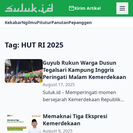
Kirim Artikel
Kerjasama
Kekabar
Ngilmu
Pitutur
Panutan
Pepanggen
Kontak
Redaksi
Tentang Suluk
Tag:
HUT RI 2025
Guyub Rukun Warga Dusun
Tegalsari Kampung Inggris
Peringati Malam Kemerdekaan
August 17, 2025
Suluk.id – Memperingati momen
bersejarah Kemerdekaan Republik
Indonesia melalui malam tirakatan
tengah digelar di berbagai daerah.
Memaknai Tiga Ekspresi
Tidak luput dari wilayah perkotaan
Kemerdekaan
hingga pelosok desa. Tepat satu hari
August 9, 2025