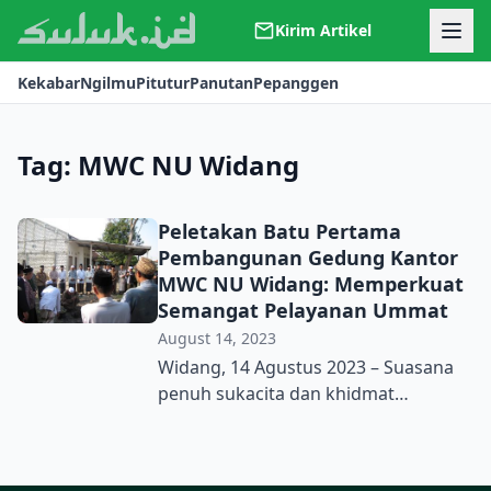
Kirim Artikel
Kerjasama
Kekabar
Ngilmu
Pitutur
Panutan
Pepanggen
Kontak
Redaksi
Tentang Suluk
Tag:
MWC NU Widang
Peletakan Batu Pertama
Pembangunan Gedung Kantor
MWC NU Widang: Memperkuat
Semangat Pelayanan Ummat
August 14, 2023
Widang, 14 Agustus 2023 – Suasana
penuh sukacita dan khidmat
mengiringi acara peletakan batu
pertama dalam proyek
pembangunan Kantor Majelis Wakil