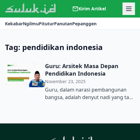
Kirim Artikel
Kerjasama
Kekabar
Ngilmu
Pitutur
Panutan
Pepanggen
Kontak
Redaksi
Tentang Suluk
Tag:
pendidikan indonesia
Guru: Arsitek Masa Depan
Pendidikan Indonesia
November 23, 2025
Guru, dalam narasi pembangunan
bangsa, adalah denyut nadi yang tak
tergantikan. Mereka bukan semata
profesional yang bertugas
menyampaikan kurikulum. Lebih dari
itu, guru adalah arsitek peradaban,
pemantik semangat, dan pemegang