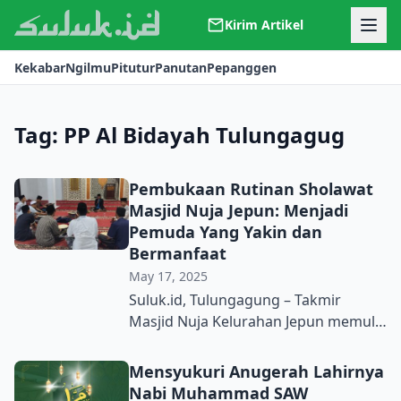
Kirim Artikel
Kerjasama
Kekabar
Ngilmu
Pitutur
Panutan
Pepanggen
Kontak
Redaksi
Tentang Suluk
Tag:
PP Al Bidayah Tulungagug
Pembukaan Rutinan Sholawat
Masjid Nuja Jepun: Menjadi
Pemuda Yang Yakin dan
Bermanfaat
May 17, 2025
Suluk.id, Tulungagung – Takmir
Masjid Nuja Kelurahan Jepun memulai
kembali rutinan Majlis Sholawatan
dan Maulid pada Jum’at 16 Mei 2025
Mensyukuri Anugerah Lahirnya
malam setelah libur Ramadhan
Nabi Muhammad SAW