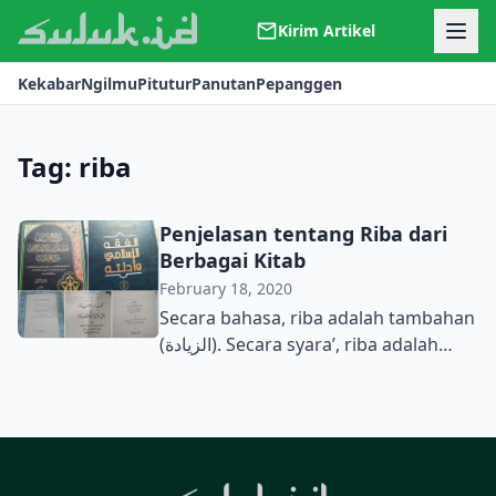
Kirim Artikel
Kerjasama
Kekabar
Ngilmu
Pitutur
Panutan
Pepanggen
Kontak
Redaksi
Tentang Suluk
Tag:
riba
Penjelasan tentang Riba dari
Berbagai Kitab
February 18, 2020
Secara bahasa, riba adalah tambahan
(الزيادة). Secara syara’, riba adalah
pertukaran barang yang tidak
diketahui persamaannya dalam
ukuran syara’ atau jelas ada
kelebihan pada saat transaksi atau
terjadi saat mengakhirkan dua