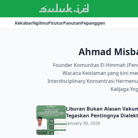
Kekabar
Ngilmu
Pitutur
Panutan
Pepanggen
Ahmad Misb
Founder Komunitas El Himmah (Pengk
Wacana Keislaman yang kini men
Interdisciplinary Konsentrasi Hermenu
Kalijaga Yo
Liburan Bukan Alasan Vakum Belajar, Mento
Liburan Bukan Alasan Vakum 
Tegaskan Pentingnya Dialekt
January 30, 2026