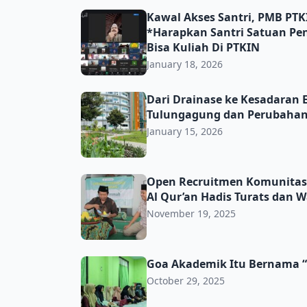
Kawal Akses Santri, PMB PTKIN Gelar Coach
Kawal Akses Santri, PMB PTKI
*Harapkan Santri Satuan Pe
Bisa Kuliah Di PTKIN
January 18, 2026
Dari Drainase ke Kesadaran Ekologis: Bi
Dari Drainase ke Kesadaran 
Tulungagung dan Perubaha
January 15, 2026
Open Recruitmen Komunitas El Himmah 202
Open Recruitmen Komunitas
Al Qur’an Hadis Turats dan 
November 19, 2025
Goa Akademik Itu Bernama “State of the Ar
Goa Akademik Itu Bernama “S
October 29, 2025