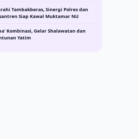
Muadalah, PDF, dan PKPPS Bisa Kuliah Di PTKIN
arahi Tambakberas, Sinergi Polres dan
santren Siap Kawal Muktamar NU
ba’ Kombinasi, Gelar Shalawatan dan
ntunan Yatim
 Memandang Alam
Keislaman