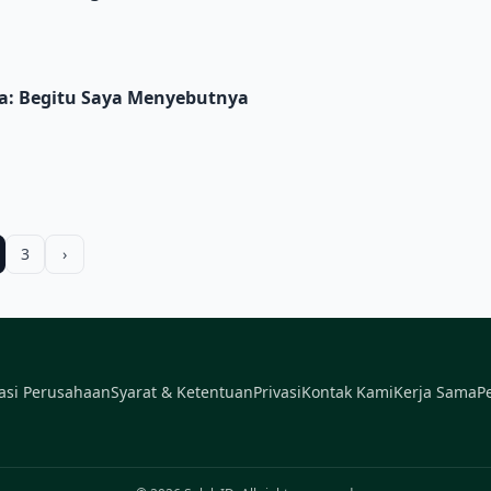
 Menyebutnya
: Begitu Saya Menyebutnya
3
›
asi Perusahaan
Syarat & Ketentuan
Privasi
Kontak Kami
Kerja Sama
P