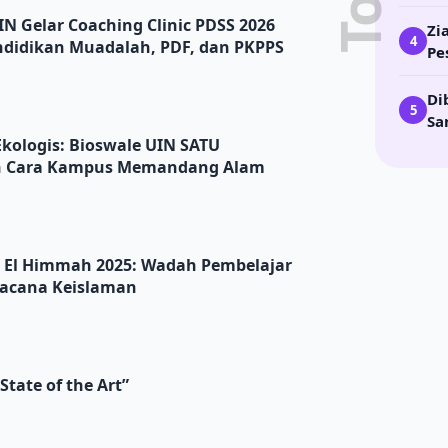
ing Clinic PDSS 2026 *Harapkan Santri Satuan Pendidikan 
N Gelar Coaching Clinic PDSS 2026
Zi
4
ndidikan Muadalah, PDF, dan PKPPS
Pe
Di
5
Sa
oswale UIN SATU Tulungagung dan Perubahan Cara Kampus
Ekologis: Bioswale UIN SATU
n Cara Kampus Memandang Alam
5: Wadah Pembelajar Al Qur’an Hadis Turats dan Wacana 
 El Himmah 2025: Wadah Pembelajar
Wacana Keislaman
t”
tate of the Art”