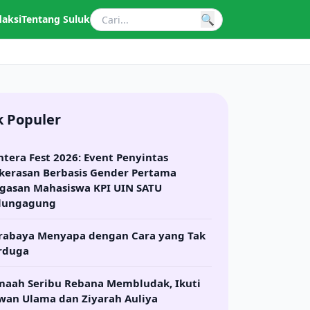
🔍
daksi
Tentang Suluk
k Populer
ntera Fest 2026: Event Penyintas
kerasan Berbasis Gender Pertama
gasan Mahasiswa KPI UIN SATU
lungagung
rabaya Menyapa dengan Cara yang Tak
l Himmah
rduga
maah Seribu Rebana Membludak, Ikuti
wan Ulama dan Ziyarah Auliya