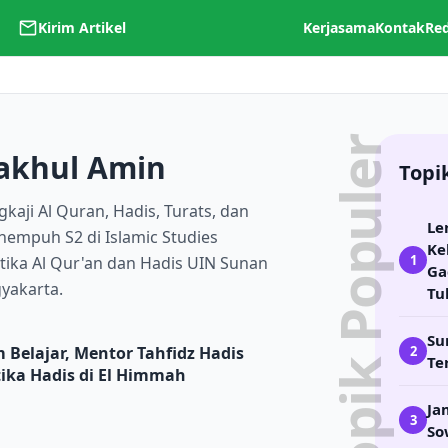
Kirim Artikel
Kerjasama
Kontak
Re
Topik Populer
akhul Amin
Topi
aji Al Quran, Hadis, Turats, dan
Le
empuh S2 di Islamic Studies
Ke
1
tika Al Qur'an dan Hadis UIN Sunan
Ga
gyakarta.
Tu
Su
2
r Tahfidz Hadis Tegaskan Pentingnya Dialektika Hadis di E
Belajar, Mentor Tahfidz Hadis
Te
ika Hadis di El Himmah
Ja
3
So