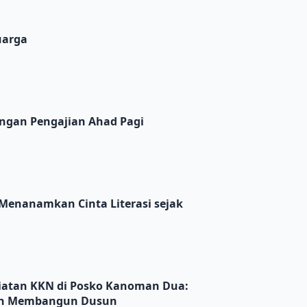
uarga
n Ahad Pagi
ngan Pengajian Ahad Pagi
ta Literasi sejak Dini di Dusun Kanoman 2
Menanamkan Cinta Literasi sejak
 Posko Kanoman Dua: Lesehan, Kopi, dan Komitmen Memba
giatan KKN di Posko Kanoman Dua:
men Membangun Dusun