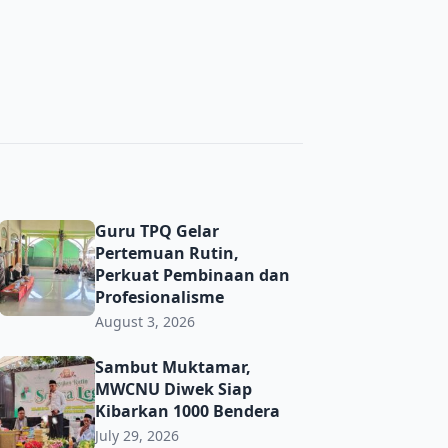
ma’ PRNU Bulurejo Semarak
Guru TPQ Gelar Pertemuan Rutin, Perkuat Pembinaan dan 
Guru TPQ Gelar
Pertemuan Rutin,
Perkuat Pembinaan dan
Profesionalisme
August 3, 2026
t Toleransi demi Jaga Kerukunan di Era Digital
Sambut Muktamar, MWCNU Diwek Siap Kibarkan 1000 Ben
Sambut Muktamar,
MWCNU Diwek Siap
Kibarkan 1000 Bendera
July 29, 2026