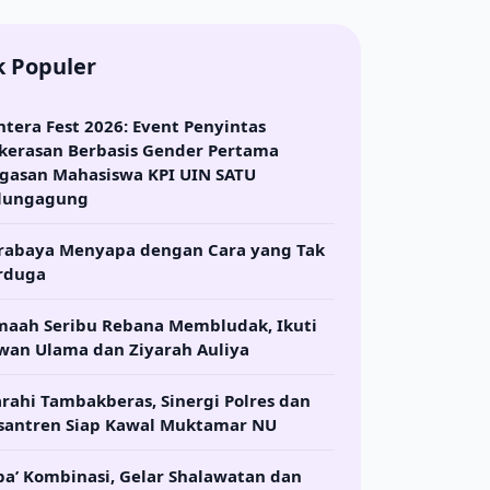
k Populer
ntera Fest 2026: Event Penyintas
kerasan Berbasis Gender Pertama
gasan Mahasiswa KPI UIN SATU
lungagung
rabaya Menyapa dengan Cara yang Tak
rduga
maah Seribu Rebana Membludak, Ikuti
wan Ulama dan Ziyarah Auliya
arahi Tambakberas, Sinergi Polres dan
santren Siap Kawal Muktamar NU
ba’ Kombinasi, Gelar Shalawatan dan