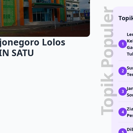
Topik Populer
Topi
Le
jonegoro Lolos
Ke
1
Ga
IN SATU
Tu
Su
2
Te
Ja
3
So
Zi
4
Pe
Di
5