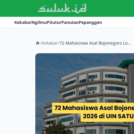
Kekabar
Ngilmu
Pitutur
Panutan
Pepanggen
/
Kekabar
/
72 Mahasiswa Asal Bojonegoro Lolos SPAN-PTKIN 2026 di UIN SATU Tulungagung