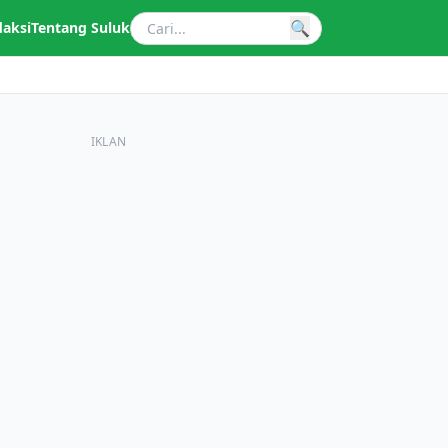
🔍
daksi
Tentang Suluk
IKLAN