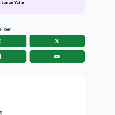
ntunan Yatim
al Kami
Instagram
X
Facebook
YouTube
0)