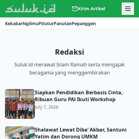
Kirim Artikel
Kerjasama
Kekabar
Ngilmu
Pitutur
Panutan
Pepanggen
Kontak
Redaksi
Tentang Suluk
Redaksi
Suluk.id merawat Islam Ramah serta mengajak
beragama yang menggembirakan
Siapkan Pendidikan Berbasis Cinta, Ribuan Guru PAl Iku
Siapkan Pendidikan Berbasis Cinta,
Ribuan Guru PAl Ikuti Workshop
July 7, 2026
Shalawat Lewat Diba’ Akbar, Santuni Yatim dan Dorong
Shalawat Lewat Diba’ Akbar, Santuni
Yatim dan Dorong UMKM