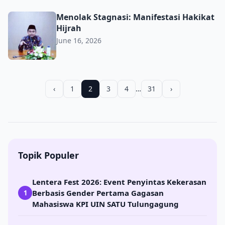
Menolak Stagnasi: Manifestasi Hakikat Hijrah
Menolak Stagnasi: Manifestasi Hakikat
Hijrah
June 16, 2026
‹
1
2
3
4
…
31
›
Topik Populer
Lentera Fest 2026: Event Penyintas Kekerasan
Berbasis Gender Pertama Gagasan
1
Mahasiswa KPI UIN SATU Tulungagung