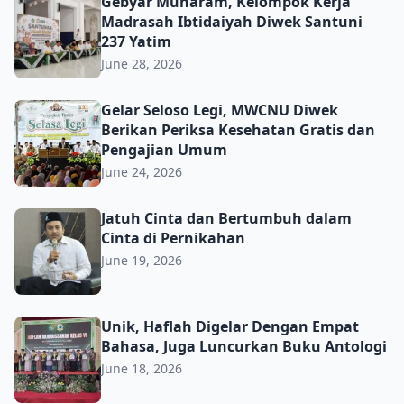
Gebyar Muharam, Kelompok Kerja Madrasah Ibtidaiyah D
Gebyar Muharam, Kelompok Kerja
Madrasah Ibtidaiyah Diwek Santuni
237 Yatim
June 28, 2026
Gelar Seloso Legi, MWCNU Diwek Berikan Periksa Keseh
Gelar Seloso Legi, MWCNU Diwek
Berikan Periksa Kesehatan Gratis dan
Pengajian Umum
June 24, 2026
Jatuh Cinta dan Bertumbuh dalam Cinta di Pernikahan
Jatuh Cinta dan Bertumbuh dalam
Cinta di Pernikahan
June 19, 2026
Unik, Haflah Digelar Dengan Empat Bahasa, Juga Luncur
Unik, Haflah Digelar Dengan Empat
Bahasa, Juga Luncurkan Buku Antologi
June 18, 2026