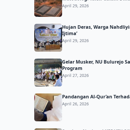
April 29, 2026
Hujan Deras, Warga Nahdliyin Diwek Tak Suru
Hujan Deras, Warga Nahdliyin
Ijtima’
April 29, 2026
Gelar Musker, NU Bulurejo Satukan Langkah
Gelar Musker, NU Bulurejo S
Program
April 27, 2026
Pandangan Al-Qur’an Terhadap Perempuan
Pandangan Al-Qur’an Terha
April 26, 2026