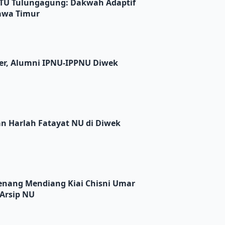
: Dakwah Adaptif dan Sinergi Antar Prodi KPI Jawa Timur
ATU Tulungagung: Dakwah Adaptif
Jawa Timur
U-IPPNU Diwek Silaturahmi Lintas Angkatan
er, Alumni IPNU-IPPNU Diwek
yat NU di Diwek
an Harlah Fatayat NU di Diwek
 Kiai Chisni Umar Burhan Gresik Sang Penjaga Arsip NU
nang Mendiang Kiai Chisni Umar
Arsip NU