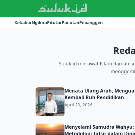
Kekabar
Ngilmu
Pitutur
Panutan
Pepanggen
Reda
Suluk.id merawat Islam Ramah s
menggemb
Menata Ulang Arah, Menguatkan Langkah,
Menata Ulang Arah, Mengua
Kembali Ruh Pendidikan
April 29, 2026
Menyelami Samudra Wahyu: Urgensi Ilmu A
Menyelami Samudra Wahyu: U
Metodologi Tafsir dalam Di