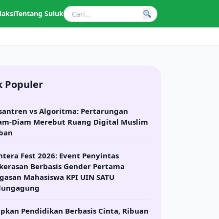
daksi
Tentang Suluk
k Populer
santren vs Algoritma: Pertarungan
am-Diam Merebut Ruang Digital Muslim
ban
ntera Fest 2026: Event Penyintas
kerasan Berbasis Gender Pertama
gasan Mahasiswa KPI UIN SATU
lungagung
apkan Pendidikan Berbasis Cinta, Ribuan