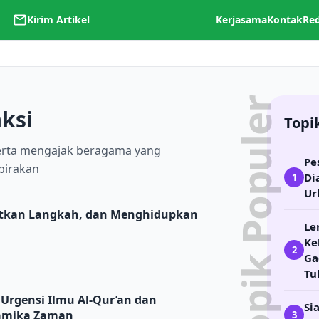
Kirim Artikel
Kerjasama
Kontak
Re
Topik Populer
ksi
Topi
erta mengajak beragama yang
Pe
irakan
Di
1
Ur
 dan Menghidupkan Kembali Ruh Pendidikan
tkan Langkah, dan Menghidupkan
Le
Ke
2
Ga
Tu
l-Qur’an dan Metodologi Tafsir dalam Dinamika Zaman
rgensi Ilmu Al-Qur’an dan
Si
namika Zaman
3