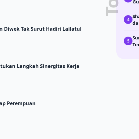
Gu
Sh
4
da
t Hadiri Lailatul Ijtima’
 Diwek Tak Surut Hadiri Lailatul
Su
5
Te
 Sinergitas Kerja Program
atukan Langkah Sinergitas Kerja
dap Perempuan