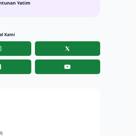
ntunan Yatim
al Kami
Instagram
X
Facebook
YouTube
0)