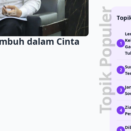
Topik Populer
Topi
Le
umbuh dalam Cinta
Ke
1
Ga
Tu
Su
2
Te
Ja
3
So
Zi
4
Pe
Di
5