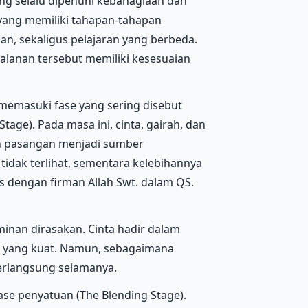
ng selalu dipenuhi kebahagiaan dan
 yang memiliki tahapan-tahapan
jian, sekaligus pelajaran yang berbeda.
rjalanan tersebut memiliki kesesuaian
memasuki fase yang sering disebut
age). Pada masa ini, cinta, gairah, dan
n pasangan menjadi sumber
idak terlihat, sementara kelebihannya
s dengan firman Allah Swt. dalam QS.
inan dirasakan. Cinta hadir dalam
h yang kuat. Namun, sebagaimana
berlangsung selamanya.
se penyatuan (The Blending Stage).