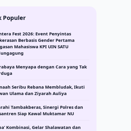
k Populer
ntera Fest 2026: Event Penyintas
kerasan Berbasis Gender Pertama
gasan Mahasiswa KPI UIN SATU
lungagung
rabaya Menyapa dengan Cara yang Tak
rduga
maah Seribu Rebana Membludak, Ikuti
wan Ulama dan Ziyarah Auliya
arahi Tambakberas, Sinergi Polres dan
santren Siap Kawal Muktamar NU
ba’ Kombinasi, Gelar Shalawatan dan