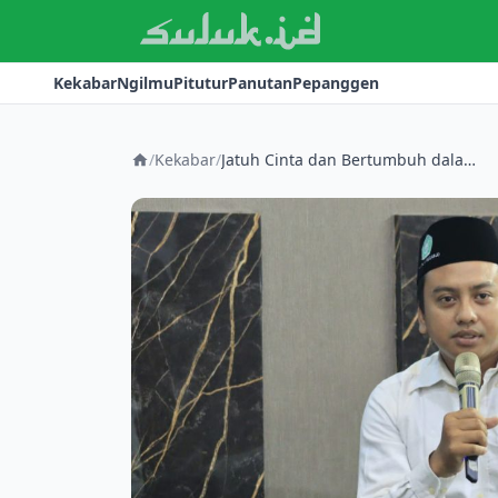
Kekabar
Ngilmu
Pitutur
Panutan
Pepanggen
/
Kekabar
/
Jatuh Cinta dan Bertumbuh dalam Cinta di Pernikahan