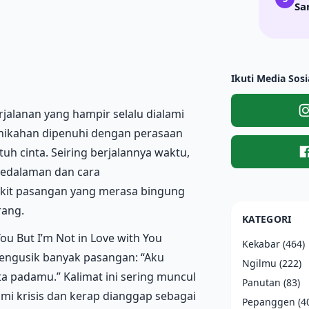
Sa
Ikuti Media Sosi
jalanan yang hampir selalu dialami
rnikahan dipenuhi dengan perasaan
h cinta. Seiring berjalannya waktu,
kedalaman dan cara
dikit pasangan yang merasa bingung
rang.
KATEGORI
u But I’m Not in Love with You
Kekabar
(464)
engusik banyak pasangan: “Aku
Ngilmu
(222)
nta padamu.” Kalimat ini sering muncul
Panutan
(83)
i krisis dan kerap dianggap sebagai
Pepanggen
(4