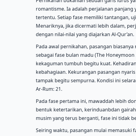
Pernikahan bukanlah sebuah garis lurus ya
romantisme. Ia adalah perjalanan panjang
tertentu. Setiap fase memiliki tantangan, u
Menariknya, jika dicermati lebih dalam, pe
dengan nilai-nilai yang diajarkan Al-Qur’an.
Pada awal pernikahan, pasangan biasanya 
sebagai fase bulan madu (The Honeymoon St
kekaguman tumbuh begitu kuat. Kehadira
kebahagiaan. Kekurangan pasangan nyaris t
tampak begitu sempurna. Kondisi ini selara
Ar-Rum: 21.
Pada fase pertama ini, mawaddah lebih dom
bentuk ketertarikan, kerinduanbdan gaira
musim yang terus berganti, fase ini tidak 
Seiring waktu, pasangan mulai memasuki fa