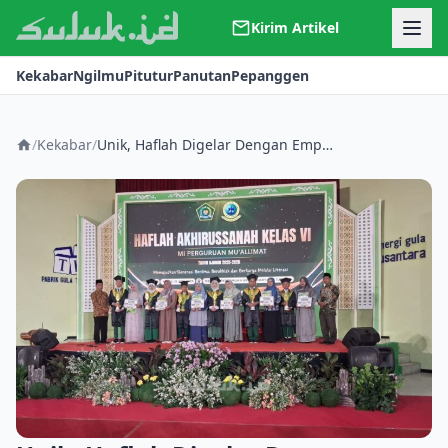
Kirim Artikel
Kerjasama
Kekabar
Ngilmu
Pitutur
Panutan
Pepanggen
Kontak
Redaksi
Tentang Suluk
/
Kekabar
/
Unik, Haflah Digelar Dengan Empat Bahasa, Juga Luncurkan Buku Antologi