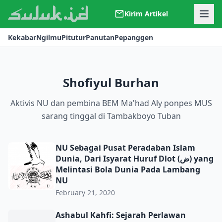
Kirim Artikel
Kerjasama
Kekabar
Ngilmu
Pitutur
Panutan
Pepanggen
Kontak
Redaksi
Tentang Suluk
Shofiyul Burhan
Aktivis NU dan pembina BEM Ma'had Aly ponpes MUS
sarang tinggal di Tambakboyo Tuban
NU Sebagai Pusat Peradaban Islam
Dunia, Dari Isyarat Huruf Dlot (ض) yang
Melintasi Bola Dunia Pada Lambang
NU
February 21, 2020
Ashabul Kahfi: Sejarah Perlawan Rakyat Pada Pemimpin 
Ashabul Kahfi: Sejarah Perlawan