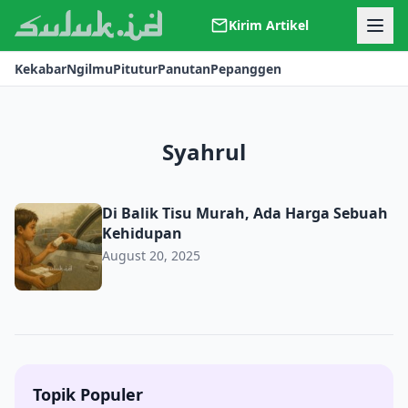
Kirim Artikel
Kerjasama
Kekabar
Ngilmu
Pitutur
Panutan
Pepanggen
Kontak
Redaksi
Tentang Suluk
Syahrul
Di Balik Tisu Murah, Ada Harga Sebuah Kehidupan
Di Balik Tisu Murah, Ada Harga Sebuah
Kehidupan
August 20, 2025
Topik Populer