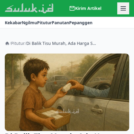
Kirim Artikel
Kerjasama
Kekabar
Ngilmu
Pitutur
Panutan
Pepanggen
Kontak
Redaksi
Tentang Suluk
/
Pitutur
/
Di Balik Tisu Murah, Ada Harga Sebuah Kehidupan