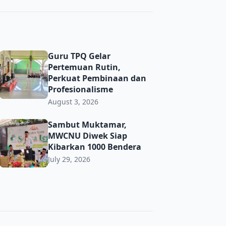
ma’ PRNU Bulurejo Semarak
Guru TPQ Gelar Pertemuan Rutin, Perkuat Pembinaan dan 
Guru TPQ Gelar
Pertemuan Rutin,
Perkuat Pembinaan dan
Profesionalisme
August 3, 2026
t Toleransi demi Jaga Kerukunan di Era Digital
Sambut Muktamar, MWCNU Diwek Siap Kibarkan 1000 Ben
Sambut Muktamar,
MWCNU Diwek Siap
Kibarkan 1000 Bendera
July 29, 2026