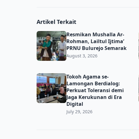
Artikel Terkait
Resmikan Mushalla Ar-Rohman, Lailtul Ijti
Resmikan Mushalla Ar-
Rohman, Lailtul Ijtima’
PRNU Bulurejo Semarak
August 3, 2026
Tokoh Agama se-Lamongan Berdialog: Perkua
Tokoh Agama se-
Lamongan Berdialog:
Perkuat Toleransi demi
Jaga Kerukunan di Era
Digital
July 29, 2026