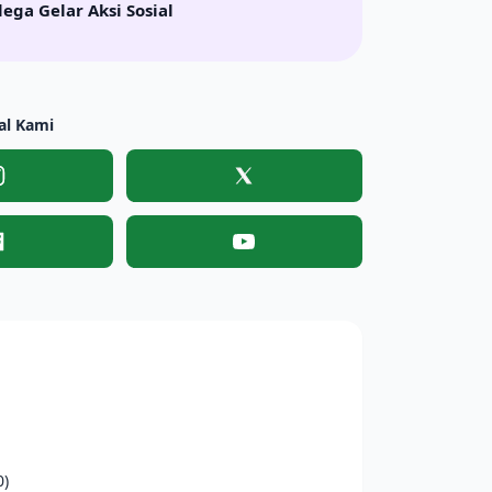
lega Gelar Aksi Sosial
al Kami
Instagram
X
Facebook
YouTube
0)