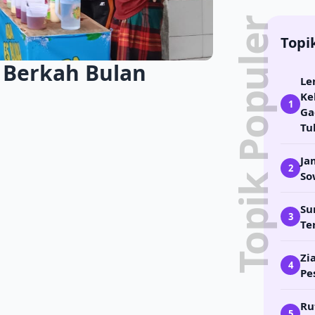
Topik Populer
Topi
 Berkah Bulan
Le
Ke
1
Ga
Tu
Ja
2
So
Su
3
Te
Zi
4
Pe
Ru
5