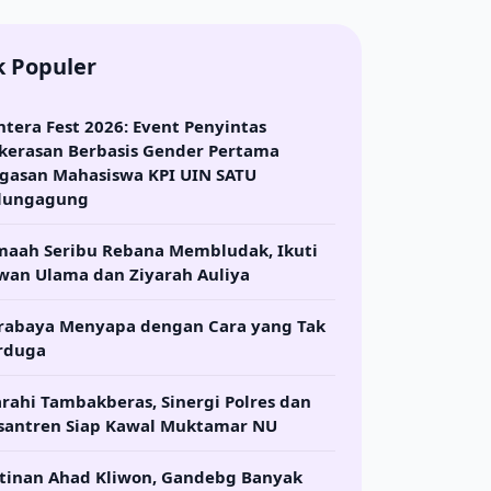
k Populer
ntera Fest 2026: Event Penyintas
kerasan Berbasis Gender Pertama
gasan Mahasiswa KPI UIN SATU
lungagung
maah Seribu Rebana Membludak, Ikuti
wan Ulama dan Ziyarah Auliya
rabaya Menyapa dengan Cara yang Tak
rduga
arahi Tambakberas, Sinergi Polres dan
santren Siap Kawal Muktamar NU
tinan Ahad Kliwon, Gandebg Banyak