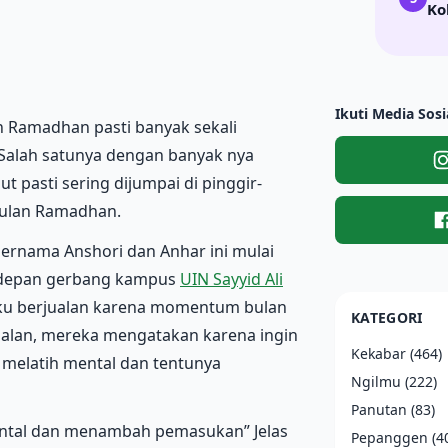
Ko
Ikuti Media Sosi
n Ramadhan pasti banyak sekali
 Salah satunya dengan banyak nya
 pasti sering dijumpai di pinggir-
 bulan Ramadhan.
rnama Anshori dan Anhar ini mulai
a depan gerbang kampus
UIN Sayyid Ali
ku berjualan karena momentum bulan
KATEGORI
jualan, mereka mengatakan karena ingin
Kekabar
(464)
melatih mental dan tentunya
Ngilmu
(222)
Panutan
(83)
ntal dan menambah pemasukan” Jelas
Pepanggen
(4