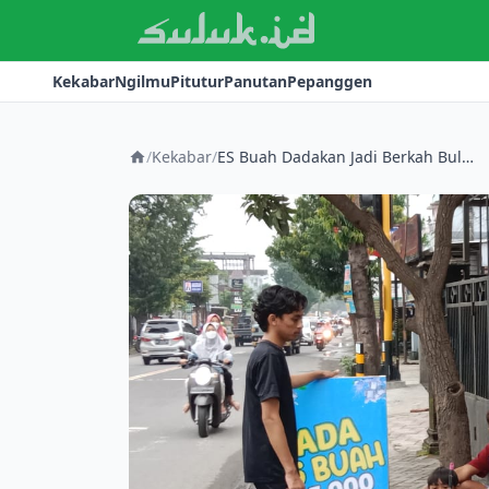
Kekabar
Ngilmu
Pitutur
Panutan
Pepanggen
/
Kekabar
/
ES Buah Dadakan Jadi Berkah Bulan Ramadhan