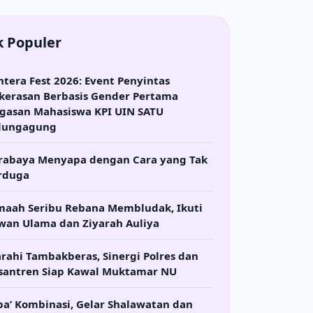
k Populer
ntera Fest 2026: Event Penyintas
kerasan Berbasis Gender Pertama
gasan Mahasiswa KPI UIN SATU
lungagung
rabaya Menyapa dengan Cara yang Tak
rduga
maah Seribu Rebana Membludak, Ikuti
wan Ulama dan Ziyarah Auliya
arahi Tambakberas, Sinergi Polres dan
santren Siap Kawal Muktamar NU
ba’ Kombinasi, Gelar Shalawatan dan