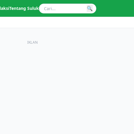
🔍
daksi
Tentang Suluk
IKLAN