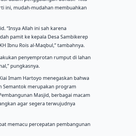
erti ini, mudah-mudahan membuahkan
d. “Insya Allah ini sah karena
dah pamit ke kepala Desa Sambikerep
H Ibnu Rois al-Maqbul,” tambahnya.
lakukan penyemprotan rumput di lahan
mal,” pungkasnya.
 Kiai Imam Hartoyo menegaskan bahwa
in Semantok merupakan program
a Pembangunan Masjid, berbagai macam
angkan agar segera terwujudnya
dapat memacu percepatan pembangunan