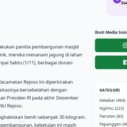
Sa
Ikuti Media Sosi
ilakukan panitia pembangunan masjid
unik, mereka menanam jagung di lahan
mpai Sabtu (1/11), berbagai donasi
Kecamatan Rejoso ini diperkirakan
Lokasinya bersebelahan dengan
KATEGORI
n Presiden Rl pada akhir Desember
Kekabar
(464)
NU Rejoso.
Ngilmu
(222)
Panutan
(83)
nghabiskan benih sebanyak 30 kilogram.
Pepanggen
(4
n pembangunan, kebetulan ini masih