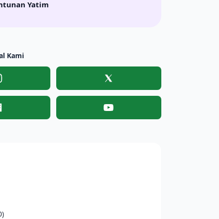
ntunan Yatim
al Kami
Instagram
X
Facebook
YouTube
0)