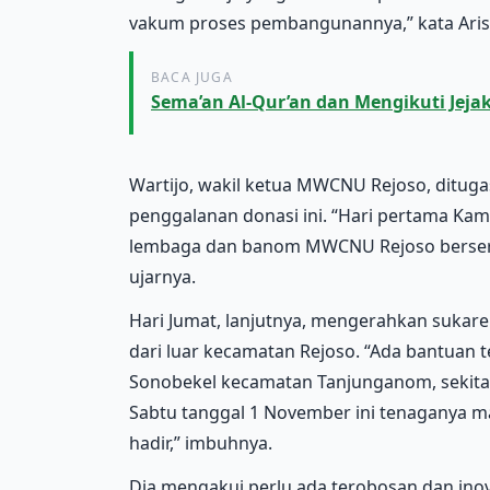
vakum proses pembangunannya,” kata Aris 
BACA JUGA
Sema’an Al-Qur’an dan Mengikuti Je
Wartijo, wakil ketua MWCNU Rejoso, ditu
penggalanan donasi ini. “Hari pertama Ka
lembaga dan banom MWCNU Rejoso berser
ujarnya.
Hari Jumat, lanjutnya, mengerahkan sukar
dari luar kecamatan Rejoso. “Ada bantuan 
Sonobekel kecamatan Tanjunganom, sekitar 
Sabtu tanggal 1 November ini tenaganya 
hadir,” imbuhnya.
Dia mengakui perlu ada terobosan dan inov