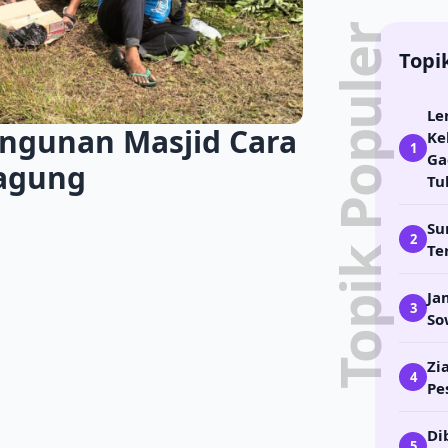
Topik Populer
Topi
Le
ngunan Masjid Cara
Ke
1
Ga
Jagung
Tu
Su
2
Te
Ja
3
So
Zi
4
Pe
Di
5