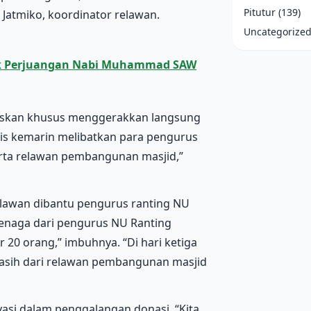
Pitutur
(139)
Jatmiko, koordinator relawan.
Uncategorize
jak Perjuangan Nabi Muhammad SAW
gaskan khusus menggerakkan langsung
mis kemarin melibatkan para pengurus
ta relawan pembangunan masjid,”
elawan dibantu pengurus ranting NU
tenaga dari pengurus NU Ranting
20 orang,” imbuhnya. “Di hari ketiga
masih dari relawan pembangunan masjid
asi dalam penggalangan donasi. “Kita