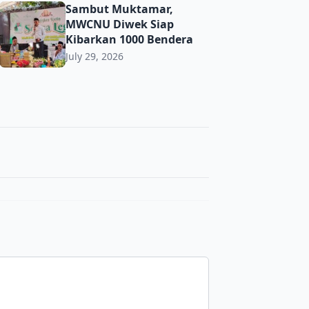
t Toleransi demi Jaga Kerukunan di Era Digital
Sambut Muktamar, MWCNU Diwek Siap Kibarkan 1000 Ben
Sambut Muktamar,
MWCNU Diwek Siap
Kibarkan 1000 Bendera
July 29, 2026