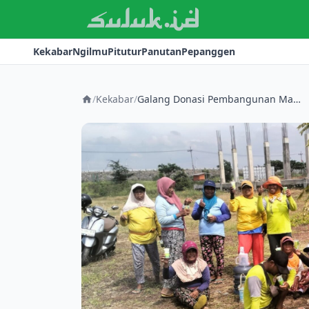
Kekabar
Ngilmu
Pitutur
Panutan
Pepanggen
/
Kekabar
/
Galang Donasi Pembangunan Masjid Cara Unik, Panitia Tanam Jagung