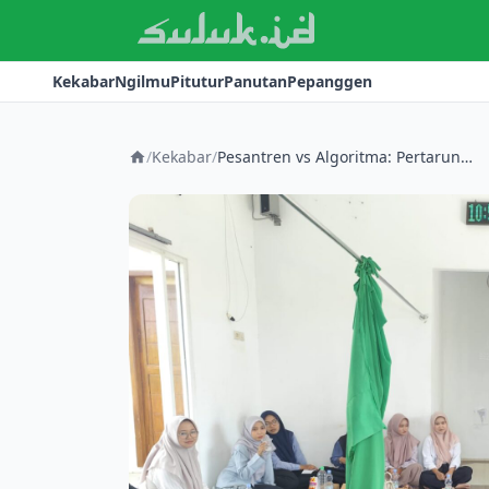
Kekabar
Ngilmu
Pitutur
Panutan
Pepanggen
/
Kekabar
/
Pesantren vs Algoritma: Pertarungan Diam-Diam Merebut Ruang Digital Muslim Urban