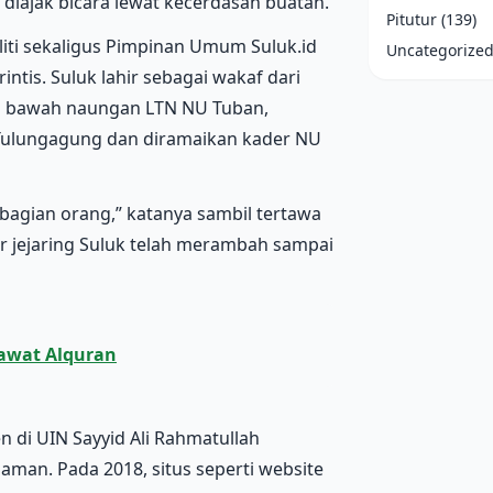
 diajak bicara lewat kecerdasan buatan.
Pitutur
(139)
liti sekaligus Pimpinan Umum Suluk.id
Uncategorize
intis. Suluk lahir sebagai wakaf dari
di bawah naungan LTN NU Tuban,
di Tulungagung dan diramaikan kader NU
ebagian orang,” katanya sambil tertawa
r jejaring Suluk telah merambah sampai
awat Alquran
n di UIN Sayyid Ali Rahmatullah
man. Pada 2018, situs seperti website