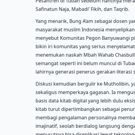
Pesantren di Tuban sebelum nantinya meram
Safinatun Naja, Mabadi’ Fikih, dan Taqrib.
Yang menarik, Bung A’am sebagai dosen ya
masyarakat muslim Indonesia menyelipkan 
menyebut Komunitas Pegon Banyuwangi pi
bikin iri komunitas yang serius menyelama
menemukan naskah Mbah Wahab Chasbulla
semangat seperti ini belum muncul di Tub
lahirnya generasi penerus gerakan literasi 
Diskusi kemudian bergulir ke Mutholibin, 
sekaligus memperkaya gagasan. Ia mengus
basis data kitab digital yang lebih dulu eks
kitab turut dipertimbangkan sebagai penun
membagi pengalaman personalnya membaca
imajinatif, seolah berdialog langsung den
menurutnya bisa direplikasi lewat teknolo