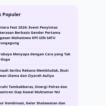
k Populer
ntera Fest 2026: Event Penyintas
kerasan Berbasis Gender Pertama
gasan Mahasiswa KPI UIN SATU
lungagung
rabaya Menyapa dengan Cara yang Tak
rduga
maah Seribu Rebana Membludak, Ikuti
wan Ulama dan Ziyarah Auliya
arahi Tambakberas, Sinergi Polres dan
santren Siap Kawal Muktamar NU
ba’ Kombinasi, Gelar Shalawatan dan