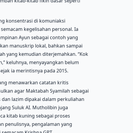
bah kitab-kitab fikih dasar seperti
ng konsentrasi di komuniaksi
semacam kegelisahan personal. Ia
mpinan Ayun sebagai contoh yang
tkan manuskrip lokal, bahkan sampai
h yang kemudian diterjemahkan. “Kok
an,” keluhnya, menyayangkan belum
sejak ia merintisnya pada 2015.
yang menawarkan catatan kritis
ulkan agar Maktabah Syamilah sebagai
is dan lazim dipakai dalam perkuliahan
jang Suluk AI. Mutholibin juga
 kitab kuning sebagai proses
gan penulisnya, pengalaman yang
gi semacam Krishna GPT.