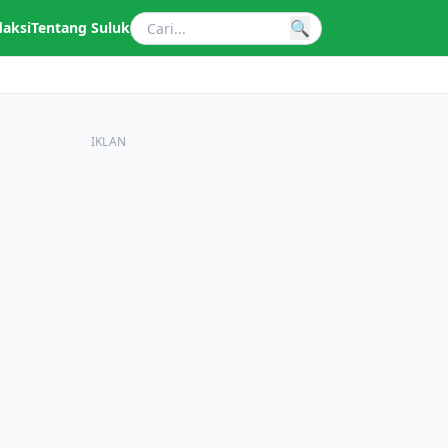
🔍
daksi
Tentang Suluk
IKLAN