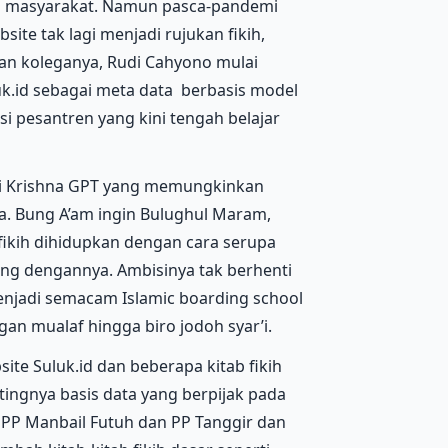
man masyarakat. Namun pasca-pandemi
site tak lagi menjadi rujukan fikih,
 dan koleganya, Rudi Cahyono mulai
uk.id sebagai meta data berbasis model
i pesantren yang kini tengah belajar
kasi Krishna GPT yang memungkinkan
. Bung A’am ingin Bulughul Maram,
 fikih dihidupkan dengan cara serupa
ung dengannya. Ambisinya tak berhenti
enjadi semacam Islamic boarding school
an mualaf hingga biro jodoh syar’i.
ite Suluk.id dan beberapa kitab fikih
tingnya basis data yang berpijak pada
 PP Manbail Futuh dan PP Tanggir dan