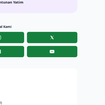
ntunan Yatim
al Kami
Instagram
X
Facebook
YouTube
0)