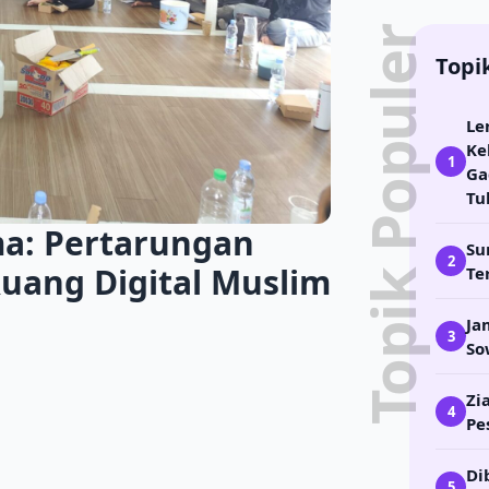
Topik Populer
Topi
Le
Ke
1
Ga
Tu
ma: Pertarungan
Su
2
uang Digital Muslim
Te
Ja
3
So
Zi
4
Pe
Di
5