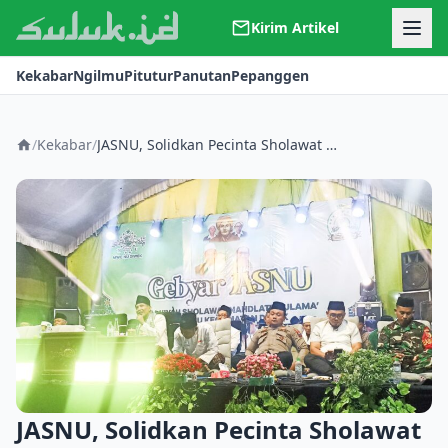
Kirim Artikel
Kerjasama
Kekabar
Ngilmu
Pitutur
Panutan
Pepanggen
Kontak
Redaksi
Tentang Suluk
/
Kekabar
/
JASNU, Solidkan Pecinta Sholawat di Kecamatan Diwek
JASNU, Solidkan Pecinta Sholawat