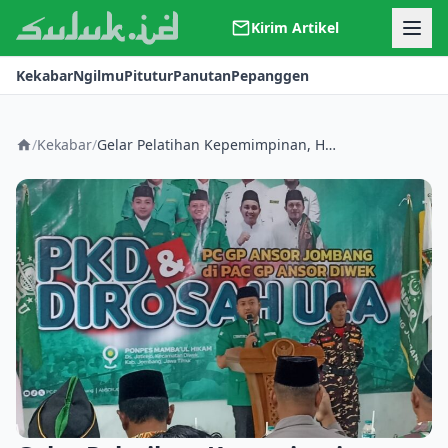
Kirim Artikel
Kerjasama
Kekabar
Ngilmu
Pitutur
Panutan
Pepanggen
Kontak
Redaksi
Tentang Suluk
/
Kekabar
/
Gelar Pelatihan Kepemimpinan, Harap Proses Kaderisasi Bisa Maksimal