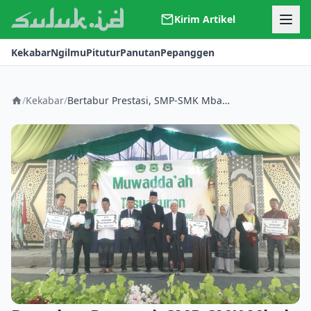
Kirim Artikel
Kerjasama
Kekabar
Ngilmu
Pitutur
Panutan
Pepanggen
Kontak
Redaksi
Tentang Suluk
/
Kekabar
/
Bertabur Prestasi, SMP-SMK Mbah Bolong Gelar Muwada’ah