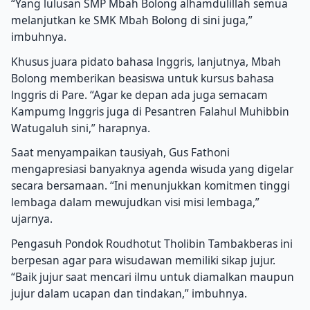
“Yang lulusan SMP Mbah Bolong alhamdulillah semua
melanjutkan ke SMK Mbah Bolong di sini juga,”
imbuhnya.
Khusus juara pidato bahasa lnggris, lanjutnya, Mbah
Bolong memberikan beasiswa untuk kursus bahasa
lnggris di Pare. “Agar ke depan ada juga semacam
Kampumg lnggris juga di Pesantren Falahul Muhibbin
Watugaluh sini,” harapnya.
Saat menyampaikan tausiyah, Gus Fathoni
mengapresiasi banyaknya agenda wisuda yang digelar
secara bersamaan. “Ini menunjukkan komitmen tinggi
lembaga dalam mewujudkan visi misi lembaga,”
ujarnya.
Pengasuh Pondok Roudhotut Tholibin Tambakberas ini
berpesan agar para wisudawan memiliki sikap jujur.
“Baik jujur saat mencari ilmu untuk diamalkan maupun
jujur dalam ucapan dan tindakan,” imbuhnya.