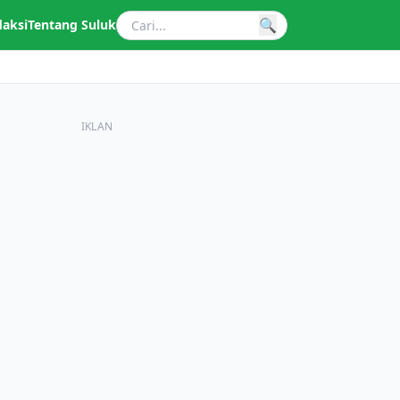
🔍
daksi
Tentang Suluk
IKLAN