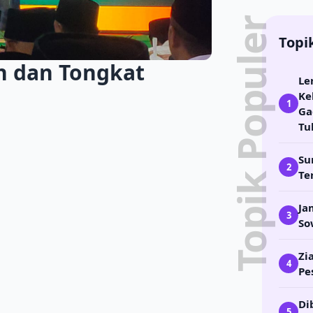
Topik Populer
Topi
h dan Tongkat
Le
Ke
1
Ga
Tu
Su
2
Te
Ja
3
So
Zi
4
Pe
Di
5