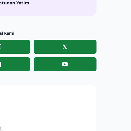
ntunan Yatim
al Kami
Instagram
X
Facebook
YouTube
0)