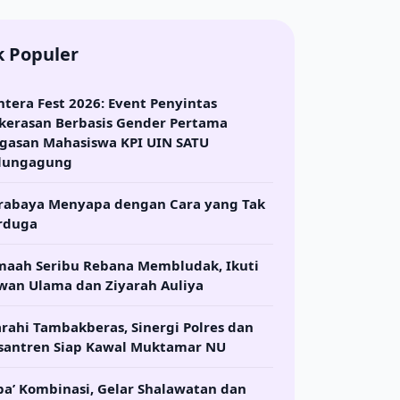
k Populer
ntera Fest 2026: Event Penyintas
kerasan Berbasis Gender Pertama
gasan Mahasiswa KPI UIN SATU
lungagung
rabaya Menyapa dengan Cara yang Tak
rduga
maah Seribu Rebana Membludak, Ikuti
wan Ulama dan Ziyarah Auliya
arahi Tambakberas, Sinergi Polres dan
santren Siap Kawal Muktamar NU
ba’ Kombinasi, Gelar Shalawatan dan