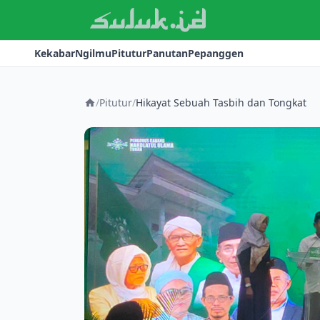
Kekabar
Ngilmu
Pitutur
Panutan
Pepanggen
/
Pitutur
/
Hikayat Sebuah Tasbih dan Tongkat