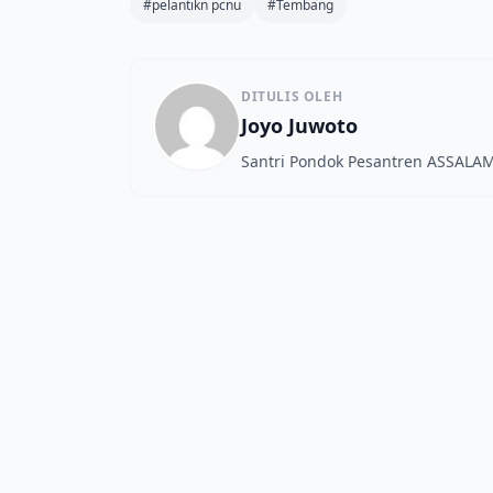
#pelantikn pcnu
#Tembang
DITULIS OLEH
Joyo Juwoto
Santri Pondok Pesantren ASSALAM