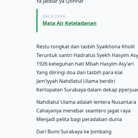
Ya Jabbar ya Qohhar
BACA JUGA
Mata Air Keteladanan
Restu tongkat dan tasbih Syaikhona Kholil
Teruntuk santri Hadratus Syekh Hasyim Asy
1926 keteguhan hati Mbah Hasyim Asy’ari
Yang diiringi doa dan tasbih para kiai
Jam’iyyah Nahdlatul Ulama berdiri
Kertopaten Surabaya dalam dekap pperjua
Nahdlatul Ulama adalah lentera Nusantara
Cahayanya menebar seantero jagat raya
Menjadi pelita bagi peradaban dunia
Dari Bumi Surabaya ke Jombang